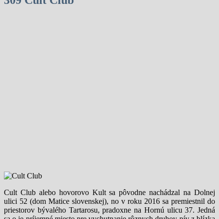
Cult Club alebo hovorovo Kult sa pôvodne nachádzal na Dolnej
ulici 52 (dom Matice slovenskej), no v roku 2016 sa premiestnil do
priestorov bývalého Tartarosu, pradoxne na Hornú ulicu 37. Jedná
sa o je príjemné miesto pre vychutnanie rôznych druhov pív z blízka