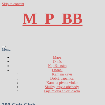
Skip to content
M_P_BB
Menu
Mapa
O nás
Napíšte nám
Obsah:
Kam na kávu
Dobrá papanica
Kam na pivo a vínko
Služby, trhy a obchody
Fajn miesta a veci okolo
309 Cult Club