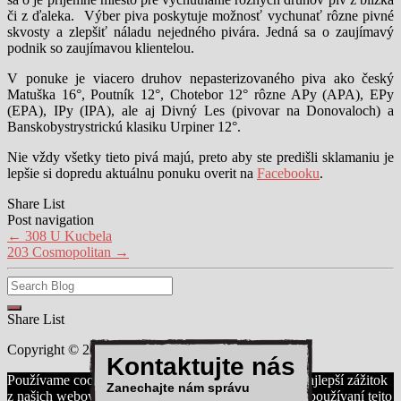
či z ďaleka. Výber piva poskytuje možnosť vychunať rôzne pivné
skvosty a zlepšiť náladu nejedného pivára. Jedná sa o zaujímavý
podnik so zaujímavou klientelou.
V ponuke je viacero druhov nepasterizovaného piva ako český
Matuška 16°, Poutník 12°, Chotebor 12° rôzne APy (APA), EPy
(EPA), IPy (IPA), ale aj Divný Les (pivovar na Donovaloch) a
Banskobystrystrickú klasiku Urpiner 12°.
Nie vždy všetky tieto pivá majú, preto aby ste predišli sklamaniu je
lepšie si dopredu aktuálnu ponuku overit na
Facebooku
.
Share List
Post navigation
←
308 U Kucbela
203 Cosmopolitan
→
Share List
Copyright © 2017 | Created by Andrej Saxon
Kontaktujte nás
Používame cookies aby sme pre vás zabezpečili ten najlepší zážitok
Zanechajte nám správu
z našich webových stránok. Ak budete pokračovať v používaní tejto